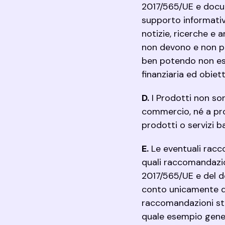
2017/565/UE e docume
supporto informativo
notizie, ricerche e a
non devono e non po
ben potendo non ess
finanziaria ed obiet
D.
I Prodotti non so
commercio, né a pro
prodotti o servizi ba
E.
Le eventuali racc
quali raccomandazion
2017/565/UE e del d
conto unicamente de
raccomandazioni ste
quale esempio gene