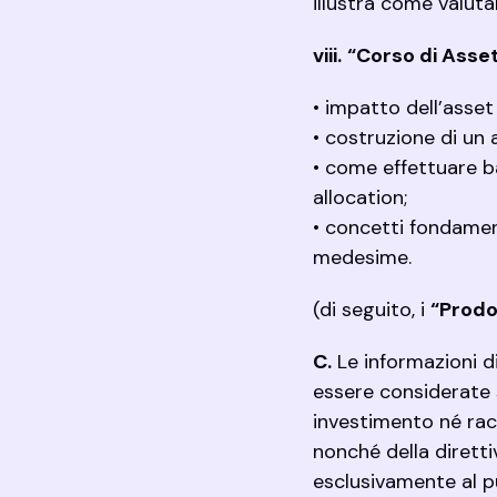
illustra come valutar
viii.
“Corso di Asset
• impatto dell’asset
• costruzione di un a
• come effettuare ba
allocation;
• concetti fondament
medesime.
(di seguito, i
“Prodo
C.
Le informazioni d
essere considerate 
investimento né rac
nonché della diretti
esclusivamente al p