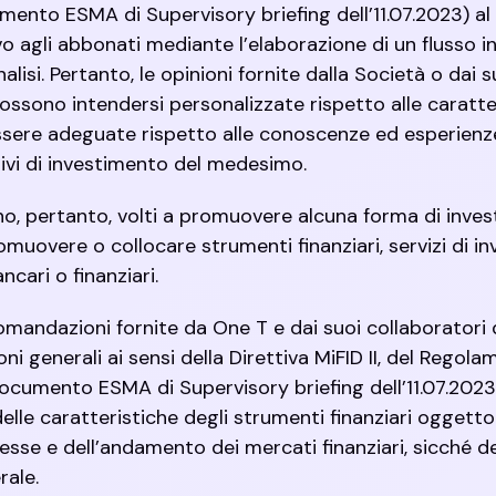
nto ESMA di Supervisory briefing dell’11.07.2023) al f
 agli abbonati mediante l’elaborazione di un flusso in
nalisi. Pertanto, le opinioni fornite dalla Società o dai 
ssono intendersi personalizzate rispetto alle caratter
ere adeguate rispetto alle conoscenze ed esperienze
tivi di investimento del medesimo.
no, pertanto, volti a promuovere alcuna forma di inve
muovere o collocare strumenti finanziari, servizi di i
ncari o finanziari.
omandazioni fornite da One T e dai suoi collaboratori
i generali ai sensi della Direttiva MiFID II, del Regol
ocumento ESMA di Supervisory briefing dell’11.07.202
lle caratteristiche degli strumenti finanziari oggetto
sse e dell’andamento dei mercati finanziari, sicché d
rale.