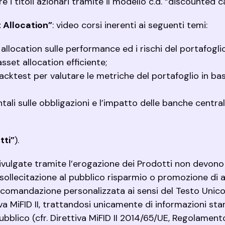
e i titoli azionari tramite il modello c.d. “discounted c
 Allocation”
: video corsi inerenti ai seguenti temi:
 allocation sulle performance ed i rischi del portafoglio
sset allocation efficiente;
cktest per valutare le metriche del portafoglio in bas
ali sulle obbligazioni e l’impatto delle banche centrali
tti”
).
ivulgate tramite l’erogazione dei Prodotti non devon
sollecitazione al pubblico risparmio o promozione di 
comandazione personalizzata ai sensi del Testo Unico
va MiFID II, trattandosi unicamente di informazioni sta
ubblico (cfr. Direttiva MiFID II 2014/65/UE, Regolamen