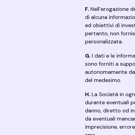
F.
Nell’erogazione de
di alcuna informazio
ed obiettivi di inve
pertanto, non forn
personalizzata.
G.
I dati e le inform
sono forniti a suppo
autonomamente dall’
del medesimo.
H.
La Società in og
durante eventuali pe
danno, diretto od in
da eventuali mancan
imprecisione, errore