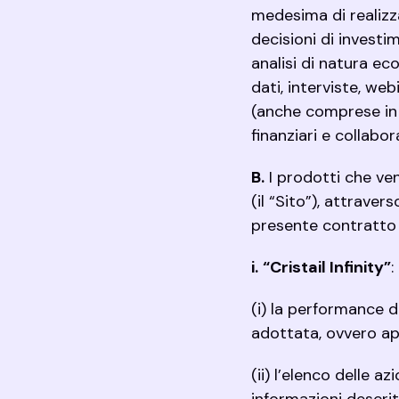
medesima di realizza
decisioni di investim
analisi di natura ec
dati, interviste, we
(anche comprese in m
finanziari e collabor
B.
I prodotti che ve
(il “Sito”), attrave
presente contratto (
i.
“Cristail Infinity”
:
(i) la performance d
adottata, ovvero ap
(ii) l’elenco delle 