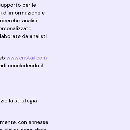
 supporto per le
zi di informazione e
icerche, analisi,
personalizzate
laborate da analisti
web
www.cristail.com
arli concludendo il
zio la strategia
nalmente, con annesse