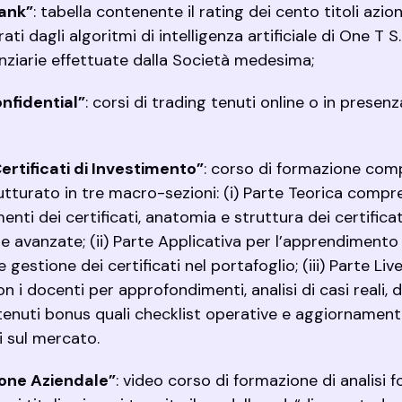
Rank”
: tabella contenente il rating dei cento titoli azion
 dagli algoritmi di intelligenza artificiale di One T S.r.l
nanziarie effettuate dalla Società medesima;
nfidential”
: corsi di trading tenuti online o in presenza
ertificati di Investimento”
: corso di formazione compl
utturato in tre macro-sezioni: (i) Parte Teorica compr
enti dei certificati, anatomia e struttura dei certificat
ie avanzate; (ii) Parte Applicativa per l’apprendimento
 gestione dei certificati nel portafoglio; (iii) Parte Liv
con i docenti per approfondimenti, analisi di casi reali
tenuti bonus quali checklist operative e aggiornamenti 
li sul mercato.
one Aziendale”
: video corso di formazione di analisi