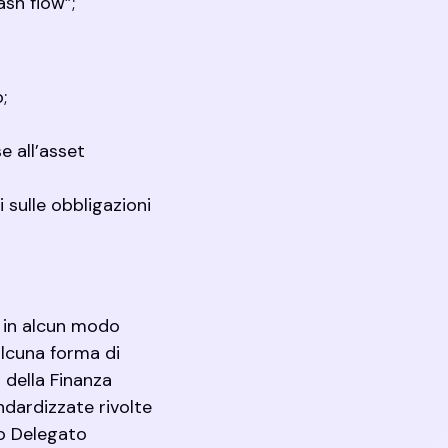
ash flow”;
;
e all’asset
 sulle obbligazioni
o in alcun modo
alcuna forma di
 della Finanza
ndardizzate rivolte
to Delegato