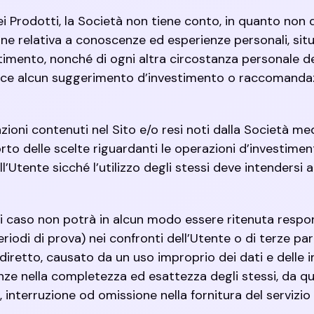
i Prodotti, la Società non tiene conto, in quanto non 
ne relativa a conoscenze ed esperienze personali, situ
stimento, nonché di ogni altra circostanza personale dei
isce alcun suggerimento d’investimento o raccomanda
azioni contenuti nel Sito e/o resi noti dalla Società me
rto delle scelte riguardanti le operazioni d’investime
Utente sicché l’utilizzo degli stessi deve intendersi 
ni caso non potrà in alcun modo essere ritenuta resp
riodi di prova) nei confronti dell’Utente o di terze part
diretto, causato da un uso improprio dei dati e delle in
ze nella completezza ed esattezza degli stessi, da qua
, interruzione od omissione nella fornitura del servizi