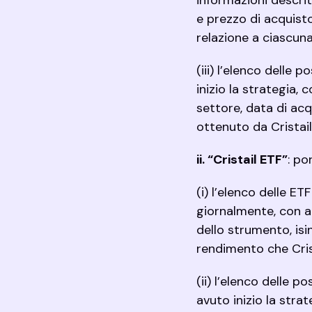
informazioni descritt
e prezzo di acquist
relazione a ciascun
(iii) l’elenco delle 
inizio la strategia, 
settore, data di acq
ottenuto da Cristail
ii. “Cristail ETF
”
: po
(i) l’elenco delle ET
giornalmente, con a
dello strumento, isi
rendimento che Cris
(ii) l’elenco delle 
avuto inizio la strat