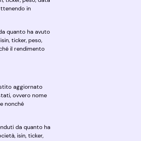
n, ticker, peso, data
ottenendo in
ti da quanto ha avuto
sin, ticker, peso,
nché il rendimento
vestito aggiornato
stati, ovvero nome
ale nonché
venduti da quanto ha
età, isin, ticker,