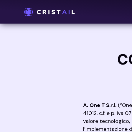
Vai
al
contenuto
C
A.
One T S.r.l.
(“One 
41012, c.f. e p. iva
valore tecnologico, 
l’implementazione d