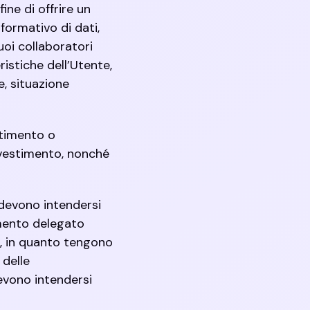
ine di offrire un
formativo di dati,
suoi collaboratori
istiche dell’Utente,
, situazione
stimento o
nvestimento, nonché
 devono intendersi
amento delegato
3, in quanto tengono
 delle
evono intendersi