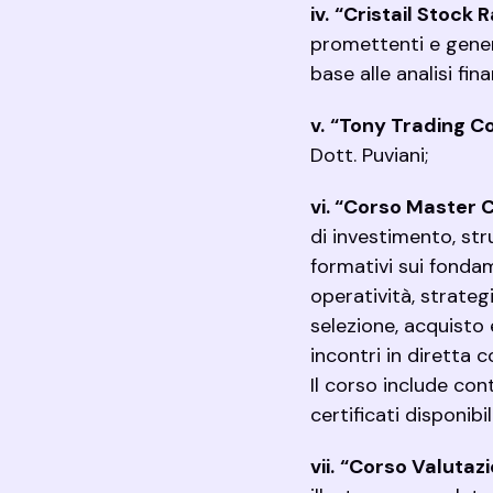
iv.
“Cristail Stock 
promettenti e generati
base alle analisi fi
v.
“
Tony Trading Co
Dott. Puviani;
vi. “Corso Master C
di investimento, str
formativi sui fondam
operatività, strateg
selezione, acquisto e
incontri in diretta 
Il corso include con
certificati disponibi
vii.
“Corso Valutazi