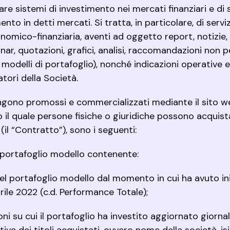
re sistemi di investimento nei mercati finanziari e di
ento in detti mercati. Si tratta, in particolare, di servi
onomico-finanziaria, aventi ad oggetto report, notizie, r
binar, quotazioni, grafici, analisi, raccomandazioni non 
odelli di portafoglio), nonché indicazioni operative e
atori della Società.
ngono promossi e commercializzati mediante il sito 
rso il quale persone fisiche o giuridiche possono acquist
il “Contratto”), sono i seguenti:
 portafoglio modello contenente:
el portafoglio modello dal momento in cui ha avuto ini
rile 2022 (c.d. Performance Totale);
azioni su cui il portafoglio ha investito aggiornato gior