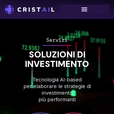
Vai
al
contenuto
Servizi
SOLUZIONI DI
INVESTIMENTO
Tecnologia AI-based
per elaborare le strategie di
investimento
più performanti